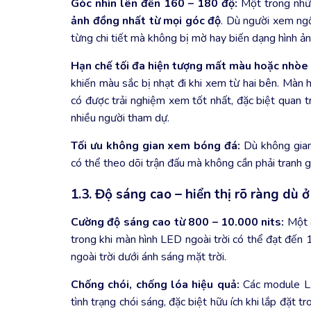
Góc nhìn lên đến 160 – 180 độ:
Một trong nhữ
ảnh đồng nhất từ mọi góc độ
. Dù người xem ngồ
từng chi tiết mà không bị mờ hay biến dạng hình ản
Hạn chế tối đa hiện tượng mất màu hoặc nhòe 
khiến màu sắc bị nhạt đi khi xem từ hai bên. Màn
có được trải nghiệm xem tốt nhất, đặc biệt quan tr
nhiều người tham dự.
Tối ưu không gian xem bóng đá:
Dù không gian
có thể theo dõi trận đấu mà không cần phải tranh già
1.3. Độ sáng cao – hiển thị rõ ràng dù ở
Cường độ sáng cao từ 800 – 10.000 nits:
Một c
trong khi màn hình LED ngoài trời có thể đạt đến 10
ngoài trời dưới ánh sáng mặt trời.
Chống chói, chống lóa hiệu quả:
Các module LE
tình trạng chói sáng, đặc biệt hữu ích khi lắp đặt 