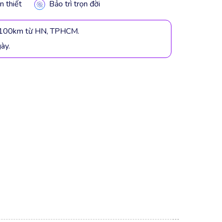
n thiết
Bảo trì trọn đời
h 100km từ HN, TPHCM.
gày.