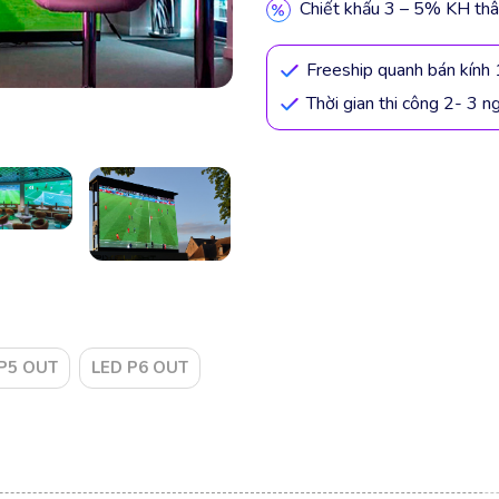
Chiết khấu 3 – 5% KH thâ
Freeship quanh bán kín
Thời gian thi công 2- 3 n
P5 OUT
LED P6 OUT