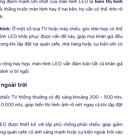
ng điểm mạnh lớn nhất của màn hình LED là
hiển thị hình
i thẳng trước màn hình hay ở hai bên, họ vẫn có thể nhìn rõ
h.
hình:
Ở một số loại TV hoặc máy chiếu, góc nhìn hẹp có thể
 hình LED khắc phục được vấn đề này, giúp mọi khán giả đều
ọng khi lắp đặt tại quán cafe, nhà hàng hoặc sự kiện lớn có
 rộng hay hẹp, màn hình LED vẫn đảm bảo tất cả khán giả
nh vị trí ngồi.
 ngoài trời
hiếc TV thông thường có độ sáng khoảng 300 – 500 nits,
.000 nits, giúp hiển thị hình ảnh rõ nét ngay cả khi lắp đặt
D được thiết kế với lớp phủ chống phản chiếu, giúp giảm
trong quán cafe có ánh sáng mạnh hoặc sự kiện ngoài trời vào