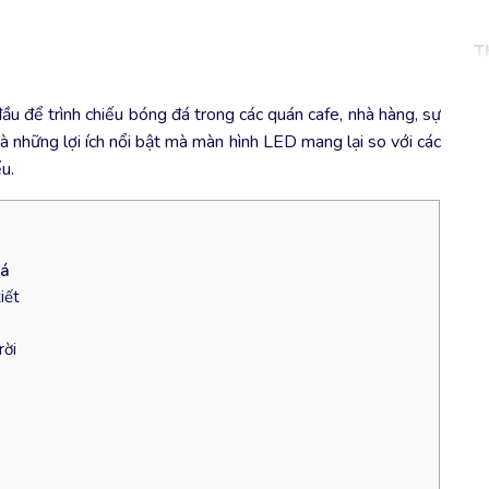
T
u để trình chiếu bóng đá trong các quán cafe, nhà hàng, sự
là những lợi ích nổi bật mà màn hình LED mang lại so với các
u.
đá
iết
rời