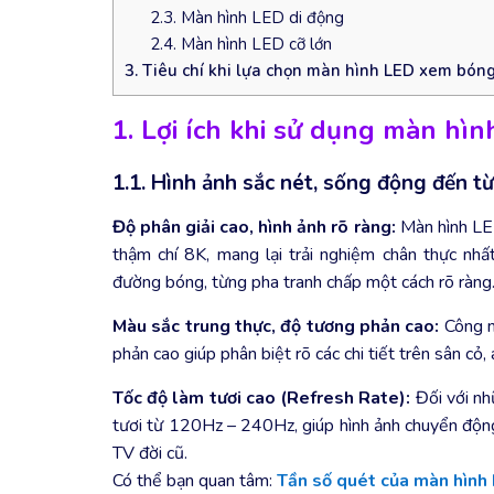
2.3. Màn hình LED di động
2.4. Màn hình LED cỡ lớn
3. Tiêu chí khi lựa chọn màn hình LED xem bón
1. Lợi ích khi sử dụng màn h
1.1. Hình ảnh sắc nét, sống động đến từ
Độ phân giải cao, hình ảnh rõ ràng:
Màn hình LED
thậm chí 8K, mang lại trải nghiệm chân thực nhấ
đường bóng, từng pha tranh chấp một cách rõ ràng
Màu sắc trung thực, độ tương phản cao:
Công n
phản cao giúp phân biệt rõ các chi tiết trên sân cỏ,
Tốc độ làm tươi cao (Refresh Rate):
Đối với nh
tươi từ 120Hz – 240Hz, giúp hình ảnh chuyển độn
TV đời cũ.
Có thể bạn quan tâm:
Tần số quét của màn hình 