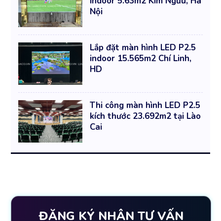
indoor 5.63m2 Kim Ngưu, Hà
Nội
Lắp đặt màn hình LED P2.5
indoor 15.565m2 Chí Linh,
HD
Thi công màn hình LED P2.5
kích thước 23.692m2 tại Lào
Cai
ĐĂNG KÝ NHẬN TƯ VẤN