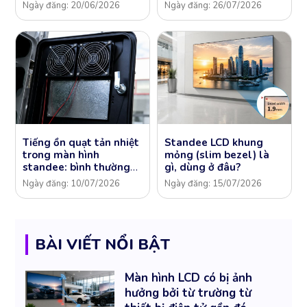
không?
Ngày đăng: 20/06/2026
Ngày đăng: 26/07/2026
Tiếng ồn quạt tản nhiệt
Standee LCD khung
trong màn hình
mỏng (slim bezel) là
standee: bình thường
gì, dùng ở đâu?
hay lỗi?
Ngày đăng: 10/07/2026
Ngày đăng: 15/07/2026
BÀI VIẾT NỔI BẬT
Màn hình LCD có bị ảnh
hưởng bởi từ trường từ