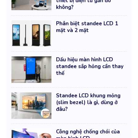
thiết bị điện tử gần đó
không?
Phân biệt standee LCD 1
mặt và 2 mặt
Dấu hiệu màn hình LCD
standee sắp hỏng cần thay
thế
Standee LCD khung mỏng
(slim bezel) là gì, dùng ở
đâu?
Công nghệ chống chói của