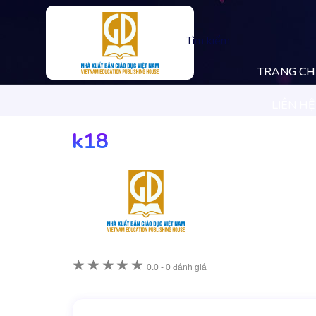
Tìm kiếm
TRANG C
LIÊN HỆ
k18
★
★
★
★
★
0.0
-
0 đánh giá